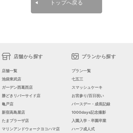
トップへ戻る
店舗から探す
プランから探す
店舗一覧
プラン一覧
池袋東武店
七五三
ガーデン西葛西店
スマッシュケーキ
勝どきリバーサイド店
お宮参り/百日祝い
亀戸店
バースデー・成長記録
新宿高島屋店
1000days記念撮影
たまプラーザ店
入園入学・卒園卒業
マリンアンドウォークヨコハマ店
ハーフ成人式