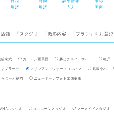
日程
時間
詳細情報
確認
選択
選択
入力
画面
「店舗」「スタジオ」「撮影内容」「プラン」
をお選び
池袋東武
ガーデン西葛西
勝どきリバーサイド
亀戸
たまプラーザ
マリンアンドウォークヨコハマ
武蔵小杉
ららぽーと福岡
ニューボーンフォト出張撮影
HANAスタジオ
ユニコーンスタジオ
マーメイドスタジオ